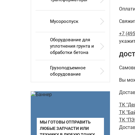
Оплати
Свяжит
Мусороспуск
+7 (495
Оборудование для
укажит
уплотнения грунта и
обработки бетона
ДОСТ
Самов
Грузоподъемное
оборудование
Вы мож
Достав
ТК "Де
ТК "Ба
ТК "ПЭ
МЫ ГОТОВЫ ОТПРАВИТЬ
Достав
ЛЮБЫЕ ЗАПЧАСТИ ИЛИ
ТЕХНИКУ В ЛЮБУЮ ТОЧКУ