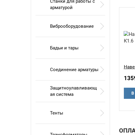
Станки для работы с
арматурой
Виброоборудование
Бадьи и тары
Наве
Соединение арматуры
135
Защитноулавливающ
В
ая система
Тенты
ОПЛА
Трансформаторы