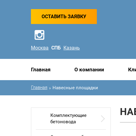
ОСТАВИТЬ ЗАЯВКУ
Москва
СПБ
Казань
Главная
О компании
Кл
Главная
Навесные площадки
»
НА
Комплектующие
бетоновода