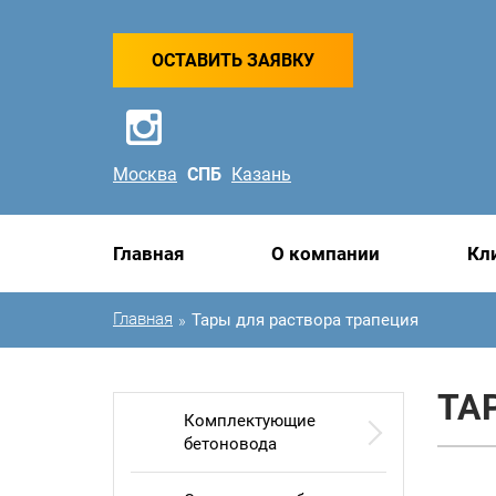
ОСТАВИТЬ ЗАЯВКУ
Москва
СПБ
Казань
Главная
О компании
Кл
Главная
Тары для раствора трапеция
»
ТА
Комплектующие
бетоновода