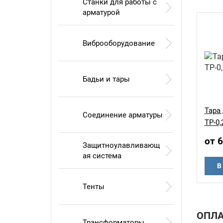
Станки для работы с
арматурой
Виброоборудование
Бадьи и тары
Тара
Соединение арматуры
ТР-0,
от 
Защитноулавливающ
ая система
В
Тенты
ОПЛА
Трансформаторы