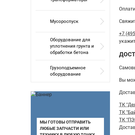
Оплати
Свяжит
Мусороспуск
+7 (495
Оборудование для
укажит
уплотнения грунта и
обработки бетона
ДОСТ
Самов
Грузоподъемное
оборудование
Вы мож
Достав
ТК "Де
ТК "Ба
ТК "ПЭ
МЫ ГОТОВЫ ОТПРАВИТЬ
Достав
ЛЮБЫЕ ЗАПЧАСТИ ИЛИ
ТЕХНИКУ В ЛЮБУЮ ТОЧКУ